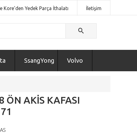
Ve Kore'den Yedek Parça İthalatı
İletişim
ta
SsangYong
Volvo
8 ÖN AKİS KAFASI
171
AS