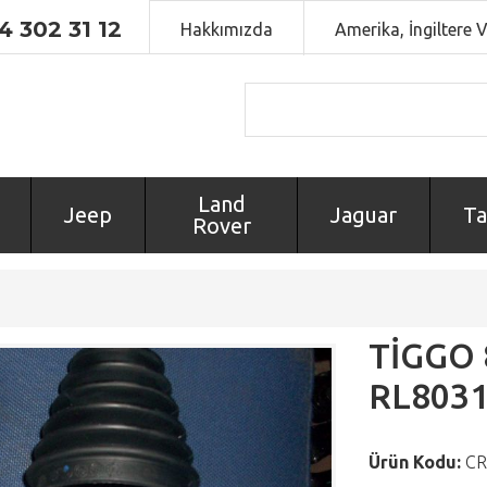
4 302 31 12
Hakkımızda
Amerika, İngiltere 
Land
Jeep
Jaguar
Ta
Rover
TİGGO 
RL803
Ürün Kodu:
CR