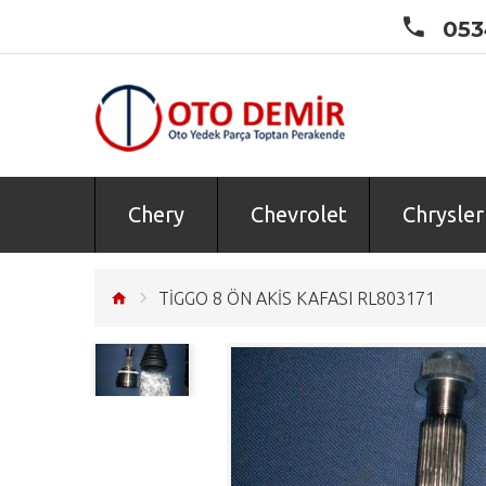
053
Chery
Chevrolet
Chrysler
TİGGO 8 ÖN AKİS KAFASI RL803171