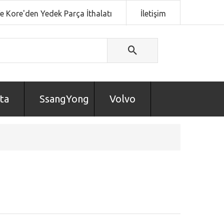
Ve Kore'den Yedek Parça İthalatı
İletişim
ta
SsangYong
Volvo