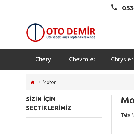
053
Chery
Chevrolet
Chrysler
Motor
Mo
SIZIN IÇIN
SEÇTIKLERIMIZ
Tata 