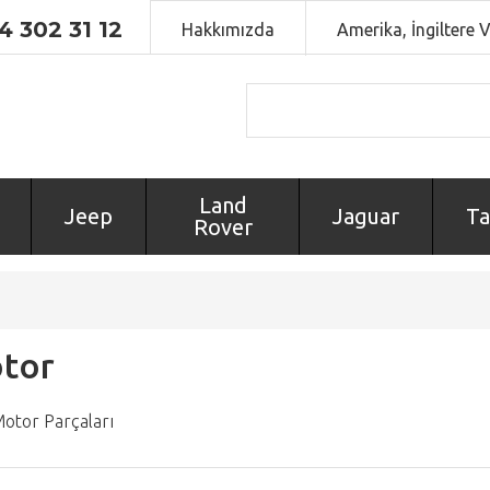
4 302 31 12
Hakkımızda
Amerika, İngiltere 
Land
Jeep
Jaguar
Ta
Rover
tor
Motor Parçaları