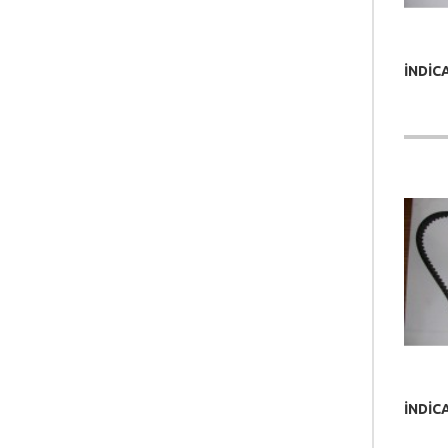
İNDİC
İNDİC